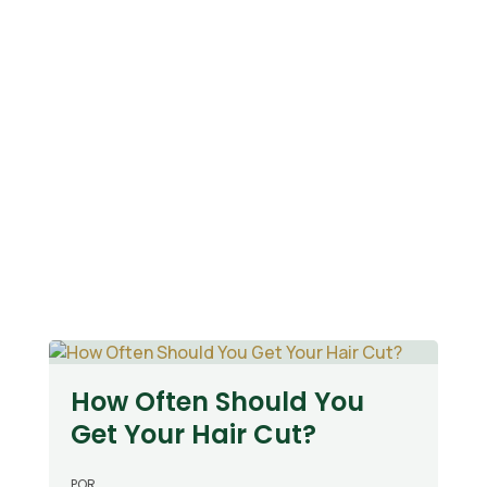
Create an outdor space that
is truly yours
"
How Often Should You
Get Your Hair Cut?
POR