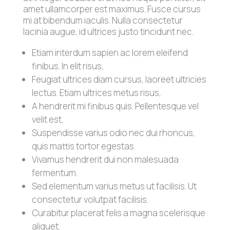
amet ullamcorper est maximus. Fusce cursus
mi at bibendum iaculis. Nulla consectetur
lacinia augue, id ultrices justo tincidunt nec.
Etiam interdum sapien ac lorem eleifend
finibus. In elit risus,
Feugiat ultrices diam cursus, laoreet ultricies
lectus. Etiam ultrices metus risus,
A hendrerit mi finibus quis. Pellentesque vel
velit est,
Suspendisse varius odio nec dui rhoncus,
quis mattis tortor egestas.
Vivamus hendrerit dui non malesuada
fermentum.
Sed elementum varius metus ut facilisis. Ut
consectetur volutpat facilisis.
Curabitur placerat felis a magna scelerisque
aliquet.