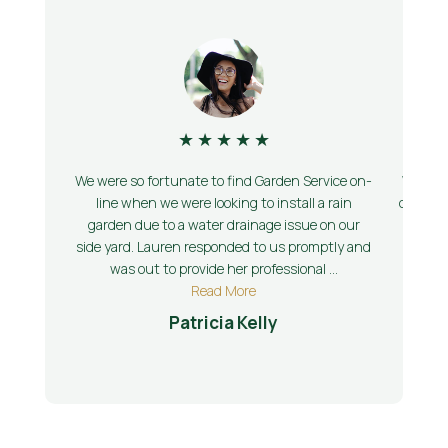
★
★
★
★
★
We were so fortunate to find Garden Service on-
When we
line when we were looking to install a rain
due to a
garden due to a water drainage issue on our
we wer
side yard. Lauren responded to us promptly and
Serv
was out to provide her professional ...
pro
Read More
Patricia Kelly