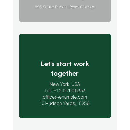
895 South Randall Road, Chicago
Let's start work
together
New York, USA
Tel.: +1 201 700 5353
office@example.com
10 Hudson Yards, 10256