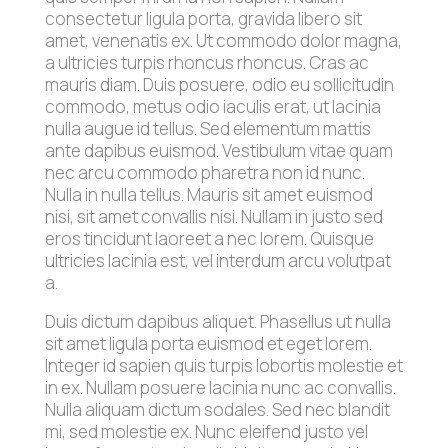
consectetur ligula porta, gravida libero sit
amet, venenatis ex. Ut commodo dolor magna,
a ultricies turpis rhoncus rhoncus. Cras ac
mauris diam. Duis posuere, odio eu sollicitudin
commodo, metus odio iaculis erat, ut lacinia
nulla augue id tellus. Sed elementum mattis
ante dapibus euismod. Vestibulum vitae quam
nec arcu commodo pharetra non id nunc.
Nulla in nulla tellus. Mauris sit amet euismod
nisi, sit amet convallis nisi. Nullam in justo sed
eros tincidunt laoreet a nec lorem. Quisque
ultricies lacinia est, vel interdum arcu volutpat
a.
Duis dictum dapibus aliquet. Phasellus ut nulla
sit amet ligula porta euismod et eget lorem.
Integer id sapien quis turpis lobortis molestie et
in ex. Nullam posuere lacinia nunc ac convallis.
Nulla aliquam dictum sodales. Sed nec blandit
mi, sed molestie ex. Nunc eleifend justo vel