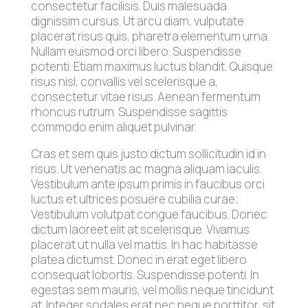
consectetur facilisis. Duis malesuada
dignissim cursus. Ut arcu diam, vulputate
placerat risus quis, pharetra elementum urna.
Nullam euismod orci libero. Suspendisse
potenti. Etiam maximus luctus blandit. Quisque
risus nisl, convallis vel scelerisque a,
consectetur vitae risus. Aenean fermentum
rhoncus rutrum. Suspendisse sagittis
commodo enim aliquet pulvinar.
Cras et sem quis justo dictum sollicitudin id in
risus. Ut venenatis ac magna aliquam iaculis.
Vestibulum ante ipsum primis in faucibus orci
luctus et ultrices posuere cubilia curae;
Vestibulum volutpat congue faucibus. Donec
dictum laoreet elit at scelerisque. Vivamus
placerat ut nulla vel mattis. In hac habitasse
platea dictumst. Donec in erat eget libero
consequat lobortis. Suspendisse potenti. In
egestas sem mauris, vel mollis neque tincidunt
at. Integer sodales erat nec neque porttitor, sit