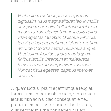
efficitur maximus.
Vestibulum tristique, lacus ac pretium
dignissim, risus magna aliquet leo, in mollis
orci ipsum nec nulla. Pellentesque ut mi id
mauris rutrum elementum. In iaculis tellus
vitae egestas faucibus. Quisque vehicula,
leo vitae laoreet pretium, nisi ante pretium
arcu, nec lobortis metus nulla quis augue.
Vestibulum faucibus justo mattis quam
finibus iaculis. Interdum et malesuada
fames ac ante ipsum primis in faucibus.
Nunc at risus egestas, dapibus libero et,
ornare mi.
Aliquam luctus, ipsum eget tristique feugiat,
turpis lorem condimentum diam, nec gravida
lectus nibh ac nisi. Sed consequat, elit eu
pretium semper, justo sapien lobortis arcu,
quis semper mi urna non sapien. Nullam